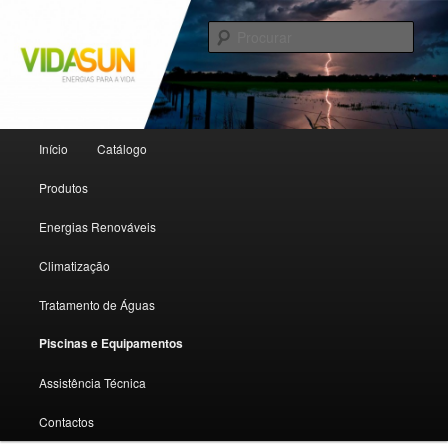
Energias para a vida
Procu
vidasun
Menu principal
Início
Catálogo
Saltar para o conteúdo primário
Saltar para o conteúdo secundário
Produtos
Energias Renováveis
Climatização
Tratamento de Águas
Piscinas e Equipamentos
Assistência Técnica
Contactos